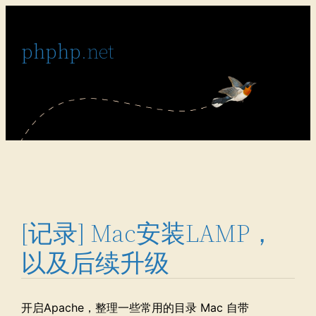
跳
至
phphp
.net
内
容
[记录] Mac安装LAMP，
以及后续升级
开启Apache，整理一些常用的目录 Mac 自带