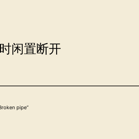
超时闲置断开
oken pipe”