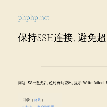
跳
至
phphp
.net
内
容
保持SSH连接, 避免
问题: SSH连接后, 超时自动登出, 提示”Write failed: Br
目录
隐藏
1
方法一, 客户端配置